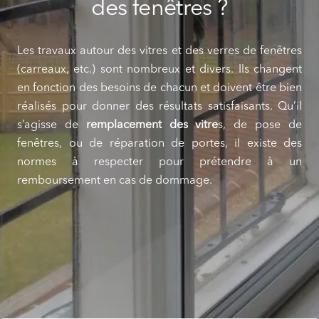
des fenêtres ?
Les travaux autour des vitres et des verres de fenêtres
(carreaux, etc.) sont nombreux et divers.
Ils changent
en fonction des besoins de chacun et doivent être bien
réalisés pour donner des résultats satisfaisants.
Qu’il
s’agisse de
remplacement des vitre
s, de pose de
fenêtres, ou de réparation de portes, il existe des
normes à respecter pour prétendre à un
remboursement en cas de dommage.