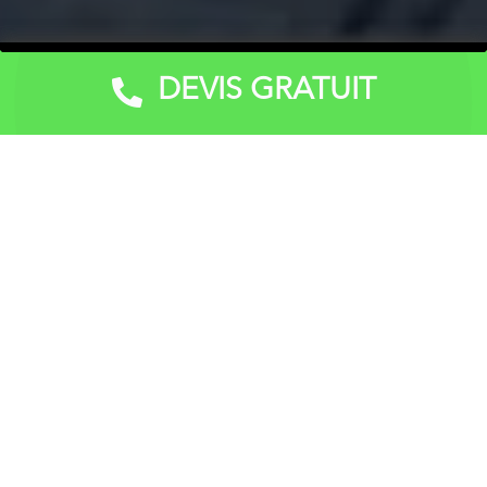
DEVIS GRATUIT
Devis Gratuit
Verre de sécurité :
traitement spécial pour de
meilleures performances
Le verre trempé, qui est cinq fois plus résistant aux
chocs que les types de verre traditionnels, est chauffé
à 700°C et rapidement durci par de l’air froid à 300°C.
Il est donc capable de supporter des changements de
température de 200°C et a une épaisseur de 4 à 19