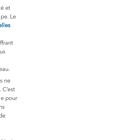
é et
ipe. Le
elles
ffrant
ous
s
eau.
s ne
 C’est
le pour
ns
 de