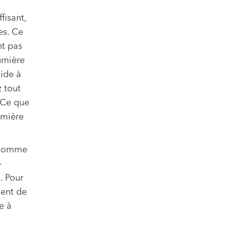
fisant,
es. Ce
nt pas
umière
aide à
 tout
. Ce que
umière
s comme
-
. Pour
ment de
e à