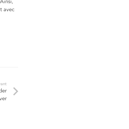
Ainsi,
nt avec
vant
der
ver