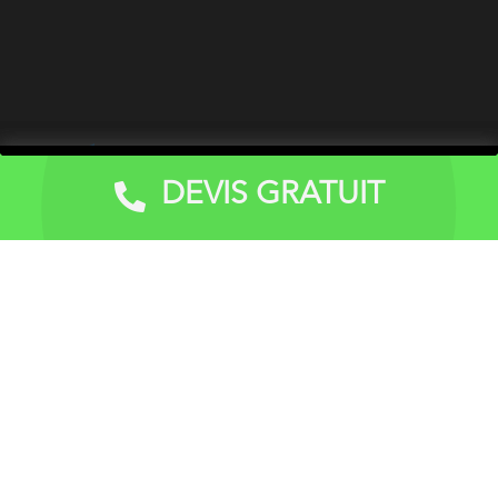
DEVIS GRATUIT
Devis Gratuit
Vitrerie dépannage peut être contacté pour toutes
interventions de vitrerie en habitations, petites villas,
petits immeubles, copropriétés, structures
commerciales (magasins) locaux, restaurants et bar,
etc.) hôtels, usines, bureaux, instituts scolaires et
religieux, professionnels et particuliers.