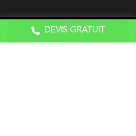
DEVIS GRATUIT
Devis Gratuit
Vitrerie dépannage peut être contacté pour toutes
interventions de vitrerie en habitations, petites villas,
petits immeubles, copropriétés, structures
commerciales (magasins) locaux, restaurants et bar,
etc.) hôtels, usines, bureaux, instituts scolaires et
religieux, professionnels et particuliers.