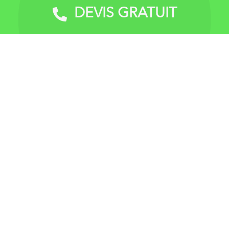
petits immeubles, copropriétés, structures
DEVIS GRATUIT
Devis Gratuit
commerciales (magasins) locaux, restaurants et bar,
etc.) hôtels, usines, bureaux, instituts scolaires et
religieux, professionnels et particuliers.
Accueil
À propos
Nos services
Demandez un devis vitrerie