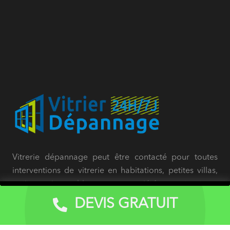
Vitrerie dépannage peut être contacté pour toutes
interventions de vitrerie en habitations, petites villas,
petits immeubles, copropriétés, structures
commerciales (magasins) locaux, restaurants et bar,
DEVIS GRATUIT
Devis Gratuit
etc.) hôtels, usines, bureaux, instituts scolaires et
religieux, professionnels et particuliers.