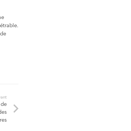
he
étrable.
 de
vant
 de
des
res