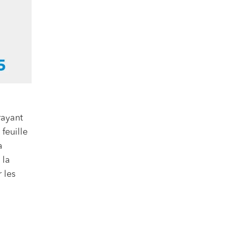
rayant
 feuille
a
 la
 les