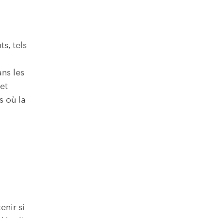
s, tels
ans les
 et
s où la
enir si