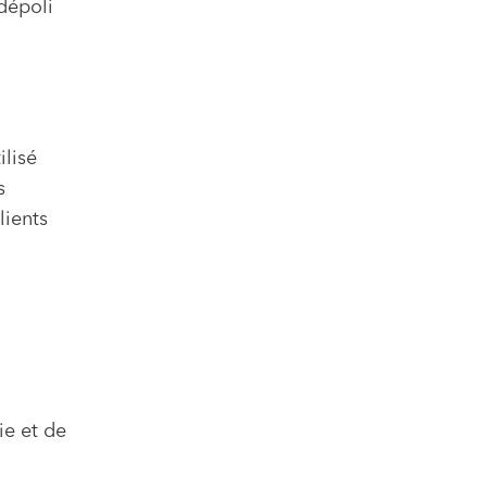
 dépoli
ilisé
s
lients
ie et de